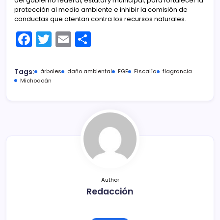
del gobierno federal, estatal y municipal, para fortalecer la
protección al medio ambiente e inhibir la comisión de
conductas que atentan contra los recursos naturales.
F
T
E
C
a
w
m
o
c
itt
ai
m
Tags:
árboles
daño ambiental
FGE
Fiscalía
flagrancia
e
er
l
p
Michoacán
b
ar
o
tir
o
k
Author
Redacción