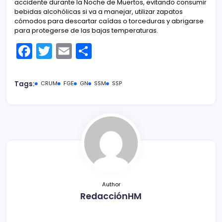
accidente durante la Noche de Muertos, evitando consumir
bebidas alcohólicas si va a manejar, utilizar zapatos
cómodos para descartar caídas o torceduras y abrigarse
para protegerse de las bajas temperaturas.
F
T
E
C
a
w
m
o
c
itt
ai
m
Tags:
CRUM
FGE
GN
SSM
SSP
e
er
l
p
b
ar
o
tir
o
k
Author
RedacciónHM