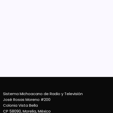
Sistema Michoacano de Radio y Televisión
José Rosas Moreno #200
Colonia Vista Bella
CP 58090, Morelia, México
Teléfono (01) 4431136900
Contacto
smichoacanortv@gmail.com
Sistema Michoacano de Radio y Televisión
José Rosas Moreno #200
Colonia Vista Bella
CP 58090, Morelia, México