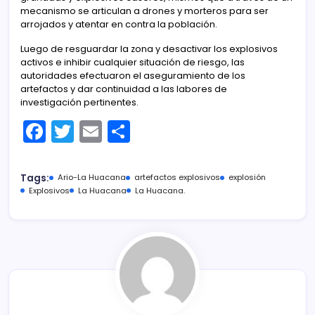
mecanismo se articulan a drones y morteros para ser
arrojados y atentar en contra la población.
Luego de resguardar la zona y desactivar los explosivos
activos e inhibir cualquier situación de riesgo, las
autoridades efectuaron el aseguramiento de los
artefactos y dar continuidad a las labores de
investigación pertinentes.
F
T
E
C
a
w
m
o
c
itt
ai
m
Tags:
Ario-La Huacana
artefactos explosivos
explosión
e
er
l
p
Explosivos
La Huacana
La Huacana.
b
ar
o
tir
o
k