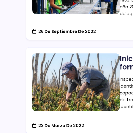
año 2
deleg
26 De Septiembre De 2022
Ini
for
Inspe
ident
capac
de tr
identi
23 De Marzo De 2022