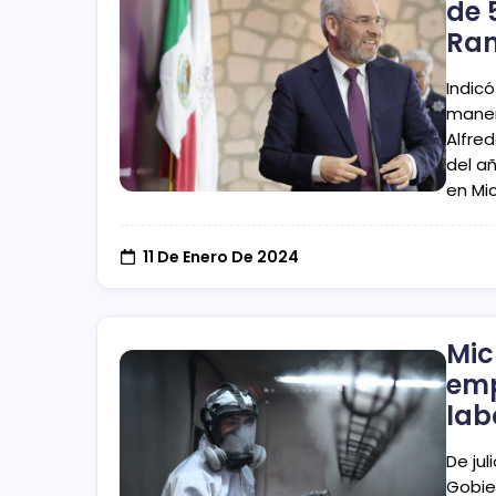
de 
Ram
Indicó
maner
Alfre
del a
en Mi
11 De Enero De 2024
Mic
emp
lab
De ju
Gobie