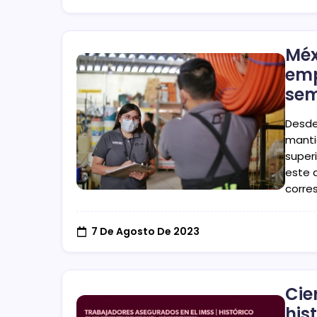
Méx
emp
sem
Desde
manti
super
este a
corre
7 De Agosto De 2023
Cie
his