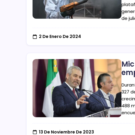
plata
gener
de ju
2 De Enero De 2024
Mic
emp
Duran
327 d
crecim
488 m
encue
13 De Noviembre De 2023