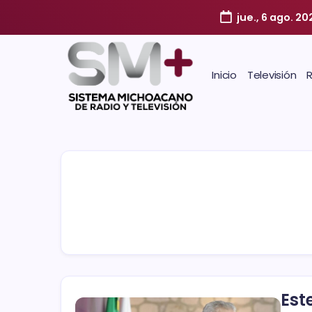
jue., 6 ago. 20
Inicio
Televisión
Est