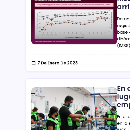
arr
De en
regis
base 
dinám
(IMSS)
7 De Enero De 2023
En 
lug
em
En el
en la 
IMSS. 