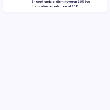
En septiembre, disminuyeron 30% los
homicidios en relación al 2021
Sistema Michoacano de Radio y Televisión
José Rosas Moreno #200
Colonia Vista Bella
CP 58090, Morelia, México
Teléfono (01) 4431136900
Contacto
smichoacanortv@gmail.com