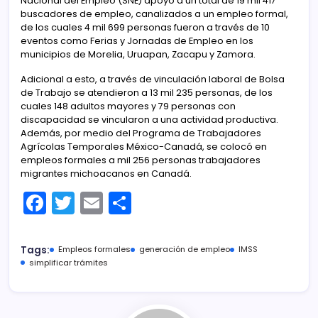
Nacional del Empleo (SNE) apoyó a un total de 19 mil 417
buscadores de empleo, canalizados a un empleo formal,
de los cuales 4 mil 699 personas fueron a través de 10
eventos como Ferias y Jornadas de Empleo en los
municipios de Morelia, Uruapan, Zacapu y Zamora.
Adicional a esto, a través de vinculación laboral de Bolsa
de Trabajo se atendieron a 13 mil 235 personas, de los
cuales 148 adultos mayores y 79 personas con
discapacidad se vincularon a una actividad productiva.
Además, por medio del Programa de Trabajadores
Agrícolas Temporales México-Canadá, se colocó en
empleos formales a mil 256 personas trabajadores
migrantes michoacanos en Canadá.
F
T
E
C
a
w
m
o
c
itt
ai
m
Tags:
Empleos formales
generación de empleo
IMSS
e
er
l
p
simplificar trámites
b
ar
o
tir