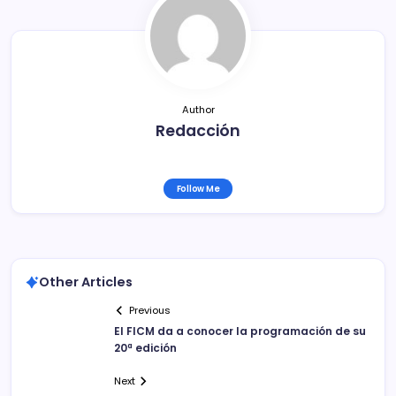
o
k
Author
Redacción
Follow Me
Other Articles
Previous
El FICM da a conocer la programación de su
20ª edición
Next