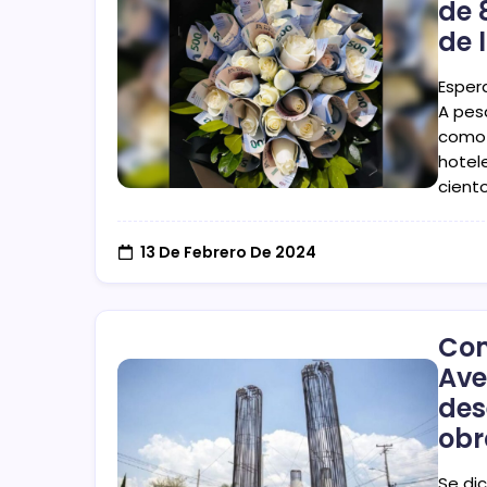
de 
de 
Esper
A pes
como f
hotel
cient
13 De Febrero De 2024
Com
Ave
des
obr
Se di