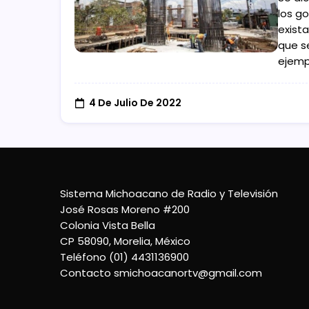
los g
exist
que s
ejemp
4 De Julio De 2022
Sistema Michoacano de Radio y Televisión
José Rosas Moreno #200
Colonia Vista Bella
CP 58090, Morelia, México
Teléfono (01) 4431136900
Contacto
smichoacanortv@gmail.com