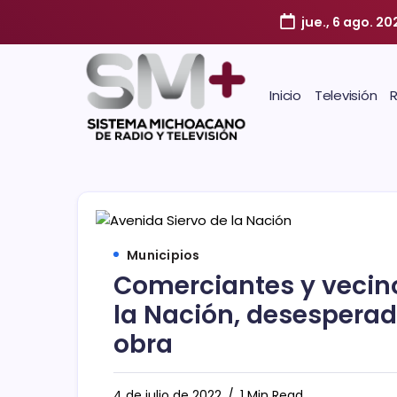
jue., 6 ago. 20
Inicio
Televisión
Municipios
Comerciantes y vecino
la Nación, desesperad
obra
4 de julio de 2022
1 Min Read