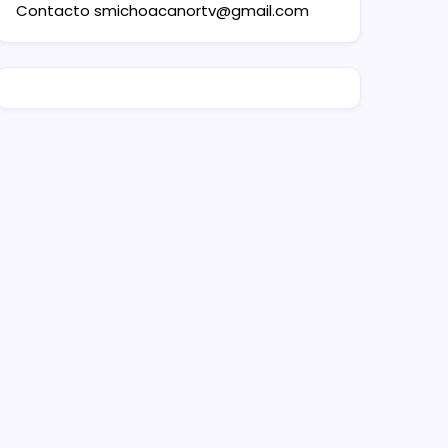
Contacto
smichoacanortv@gmail.com