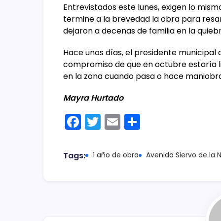
Entrevistados este lunes, exigen lo mism
termine a la brevedad la obra para resa
dejaron a decenas de familia en la quiebr
Hace unos días, el presidente municipal d
compromiso de que en octubre estaría lis
en la zona cuando pasa o hace maniobras
Mayra Hurtado
F
T
E
C
a
w
m
o
c
itt
ai
m
Tags:
1 año de obra
Avenida Siervo de la 
e
er
l
p
b
ar
o
tir
o