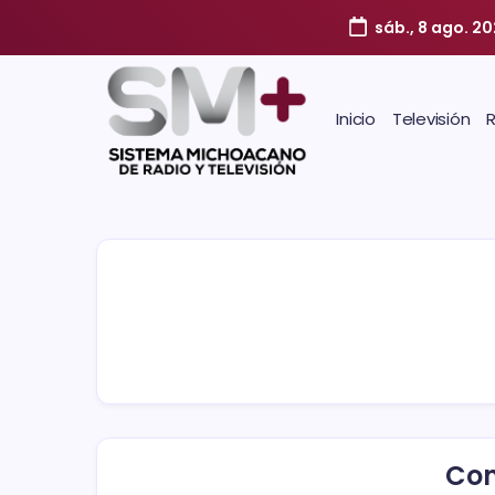
sáb., 8 ago. 2
Inicio
Televisión
Con