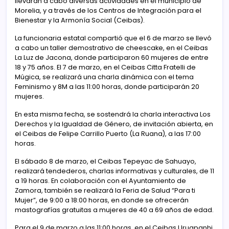
llevarán a cabo diversas actividades en el municipio de
Morelia, y a través de los Centros de Integración para el
Bienestar y la Armonía Social (Ceibas).
La funcionaria estatal compartió que el 6 de marzo se llevó
a cabo un taller demostrativo de cheescake, en el Ceibas
La Luz de Jacona, donde participaron 60 mujeres de entre
18 y 75 años. El 7 de marzo, en el Ceibas Citta Fratelli de
Múgica, se realizará una charla dinámica con el tema
Feminismo y 8M a las 11:00 horas, donde participarán 20
mujeres.
En esta misma fecha, se sostendrá la charla interactiva Los
Derechos y la Igualdad de Género, de invitación abierta, en
el Ceibas de Felipe Carrillo Puerto (La Ruana), a las 17:00
horas.
El sábado 8 de marzo, el Ceibas Tepeyac de Sahuayo,
realizará tendederos, charlas informativas y culturales, de 11
a 19 horas. En colaboración con el Ayuntamiento de
Zamora, también se realizará la Feria de Salud “Para ti
Mujer”, de 9:00 a 18:00 horas, en donde se ofrecerán
mastografías gratuitas a mujeres de 40 a 69 años de edad.
Para el 9 de marzo a las 11:00 horas, en el Ceibas Uruapanhi