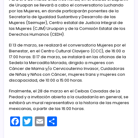
de Uruapan se llevará a cabo el conversatorio Luchando
por las Mujeres, en donde participarán ponentes de la
Secretaría de Igualdad Sustantiva y Desarrollo de las
Mujeres (Seimujer), Centro estatal de Justicia Integral de
las Mujeres (CJIM) Uruapan y de la Comisión Estatal de los
Derechos Humanos (CEDH).
El 13 de marzo, se realizará el conversatorio Mujeres por el
Bienestar, en el Centro Cultural Clavijero (CCC), de 16:00 a
17:00 horas. El 17 de marzo, se instalará en las oficinas de la
Sedebi la Mercadita Morada, dirigido a mujeres con
Cáncer de Mama y/o Cervicouterino Invasor, Cuidadoras
de Niñas y Niños con Cáncer, mujeres trans y mujeres con
discapacidad, de 10:00 a 15:00 horas.
Finalmente, el 28 de marzo en el Ceibas Cavadas de La
Piedad y a invitación abierta a la ciudadanía en general, se
exhibirá un mural representativo a la historia de las mujeres
mexicanas, a partir de las 16:00 horas.
F
T
E
C
a
w
m
o