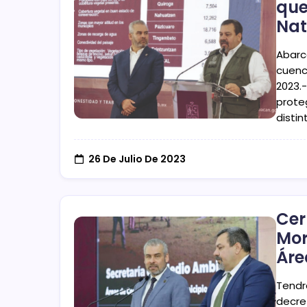
que
Nat
Abarc
cuenc
2023.
prote
disti
26 De Julio De 2023
Cer
Mor
Áre
Tendr
decre