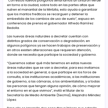
“Con estos nuevos polígonos tendríamos un cinturón verde
en torno a la ciudad, sobre todo en las partes altas que
nutren el manantial de la Mintzita, esto ayuda a garantizar
que los mantos freáticos se recarguen y detener la
embestida de los cambios de uso de suelo”, expuso en
conferencia de prensa el gobernador Alfredo Ramírez
Bedolla.
Las nuevas áreas naturales a decretar cuentan con
distintos grados de conservación o degradación; en
algunos polígonos ya se hacen trabajos de preservación y
en otros existen alteraciones que requieren atención,
donde se necesita que participe la sociedad y gobierno.
“Queremos saber qué más tenemos en estas nuevas
áreas naturales que se van a decretar, para eso invitamos
a la sociedad en general, a que participe en los foros de
consulta, a las instituciones académicas, a las instituciones
de gobierno, a las cámaras, a los ambientalistas, y a todas
las personas que tengan alguna opinión, de cómo mejorar
el entorno en el que vivimos”, invitó el titular de la
Secretaría de Medio Ambiente (Secma), Alejandro Méndez
López.