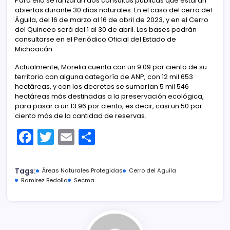
Para ello se lanzarán dos consultas públicas que estarán
abiertas durante 30 días naturales. En el caso del cerro del
Águila, del 16 de marzo al 16 de abril de 2023, y en el Cerro
del Quinceo será del 1 al 30 de abril. Las bases podrán
consultarse en el Periódico Oficial del Estado de
Michoacán.
Actualmente, Morelia cuenta con un 9.09 por ciento de su
territorio con alguna categoría de ANP, con 12 mil 653
hectáreas, y con los decretos se sumarían 5 mil 546
hectáreas más destinadas a la preservación ecológica,
para pasar a un 13.96 por ciento, es decir, casi un 50 por
ciento más de la cantidad de reservas.
F
T
E
C
a
w
m
o
c
itt
ai
m
Tags:
Áreas Naturales Protegidas
Cerro del Aguila
e
er
l
p
Ramirez Bedolla
Secma
b
ar
o
tir