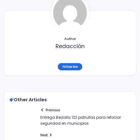
o
tir
o
k
Author
Redacción
Follow Me
Other Articles
Previous
Entrega Bedolla 122 patrullas para reforzar
seguridad en municipios
Next