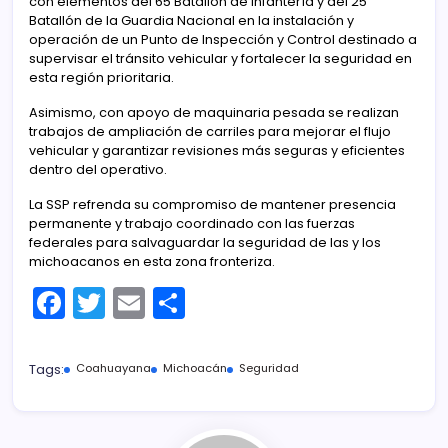
con elementos del 65 Batallón de Infantería y del 25
Batallón de la Guardia Nacional en la instalación y
operación de un Punto de Inspección y Control destinado a
supervisar el tránsito vehicular y fortalecer la seguridad en
esta región prioritaria.
Asimismo, con apoyo de maquinaria pesada se realizan
trabajos de ampliación de carriles para mejorar el flujo
vehicular y garantizar revisiones más seguras y eficientes
dentro del operativo.
La SSP refrenda su compromiso de mantener presencia
permanente y trabajo coordinado con las fuerzas
federales para salvaguardar la seguridad de las y los
michoacanos en esta zona fronteriza.
F
T
E
C
a
w
m
o
c
itt
ai
m
Tags:
Coahuayana
Michoacán
Seguridad
e
er
l
p
b
ar