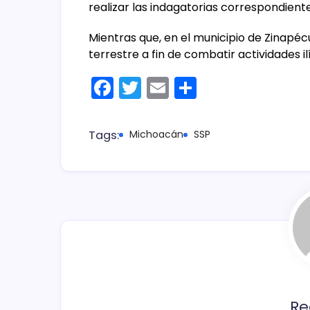
realizar las indagatorias correspondiente
Mientras que, en el municipio de Zinapéc
terrestre a fin de combatir actividades il
F
T
E
C
a
w
m
o
c
itt
ai
m
Tags:
Michoacán
SSP
e
er
l
p
b
ar
o
tir
o
k
Re