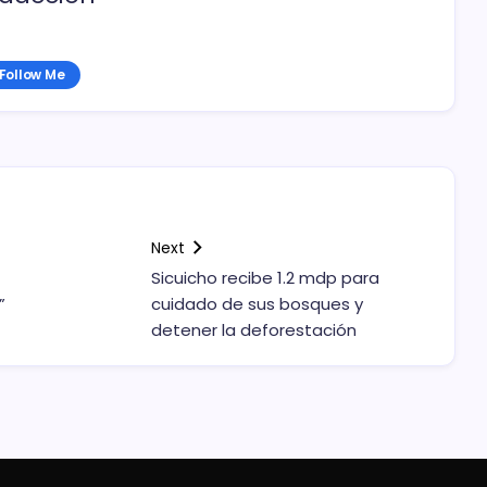
Follow Me
Next
Sicuicho recibe 1.2 mdp para
”
cuidado de sus bosques y
detener la deforestación