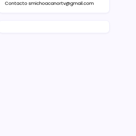
Contacto
smichoacanortv@gmail.com