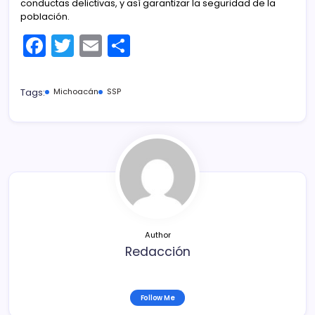
conductas delictivas, y así garantizar la seguridad de la
población.
F
T
E
C
a
w
m
o
c
itt
ai
m
Tags:
Michoacán
SSP
e
er
l
p
b
ar
o
tir
o
k
Author
Redacción
Follow Me