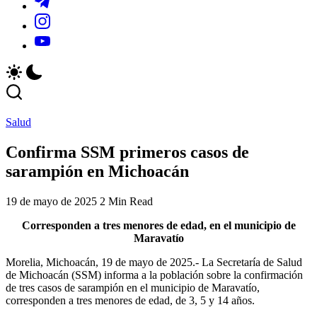
y
locales
_r=1&_t=ZS-
https://www.instagram.com/sistema.michoacano?
actividades
y
96a0qhG5we1
igsh=MThxMmFoOWI5enZ3dA==
de
actividades
https://youtube.com/@smichoacano?
la
de
si=USYJvLW5p3fCXs4Z
región.
la
región.
Salud
Confirma SSM primeros casos de
sarampión en Michoacán
19 de mayo de 2025
2 Min Read
Corresponden a tres menores de edad, en el municipio de
Maravatío
Morelia, Michoacán, 19 de mayo de 2025.- La Secretaría de Salud
de Michoacán (SSM) informa a la población sobre la confirmación
de tres casos de sarampión en el municipio de Maravatío,
corresponden a tres menores de edad, de 3, 5 y 14 años.