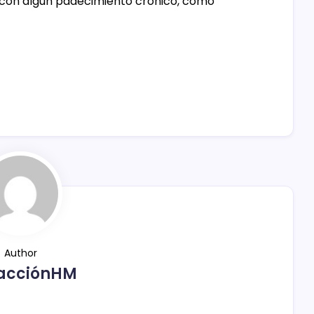
es con algún padecimiento crónico, como
Author
acciónHM