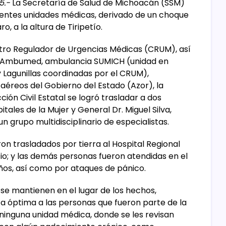
5.-
La Secretaría de Salud de Michoacán (SSM)
rentes unidades médicas, derivado de un choque
, a la altura de Tiripetío.
ntro Regulador de Urgencias Médicas (CRUM), así
o Ambumed, ambulancia SUMICH (unidad en
 Lagunillas coordinadas por el CRUM),
 aéreos del Gobierno del Estado (Azor), la
ión Civil Estatal se logró trasladar a dos
tales de la Mujer y General Dr. Miguel Silva,
 grupo multidisciplinario de especialistas.
ron trasladados por tierra al Hospital Regional
io; y las demás personas fueron atendidas en el
ños, así como por ataques de pánico.
e mantienen en el lugar de los hechos,
 óptima a las personas que fueron parte de la
a ninguna unidad médica, donde se les revisan