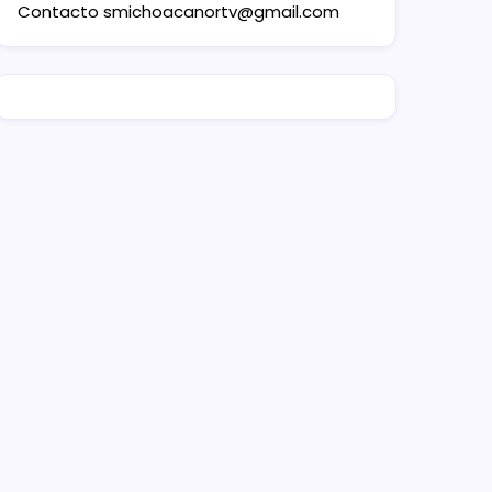
Contacto
smichoacanortv@gmail.com