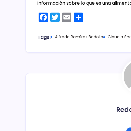
información sobre lo que es una aliment
F
T
E
C
a
w
m
o
c
itt
ai
m
Tags:
Alfredo Ramírez Bedolla
Claudia S
e
er
l
p
b
ar
o
tir
o
k
Red