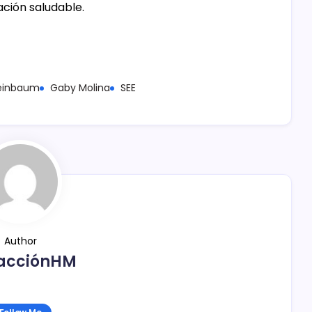
ación saludable.
heinbaum
Gaby Molina
SEE
Author
acciónHM