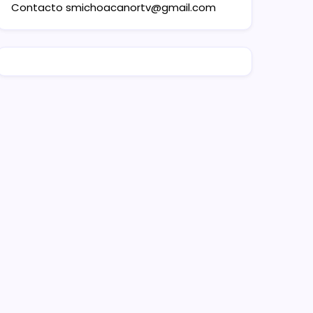
Contacto
smichoacanortv@gmail.com