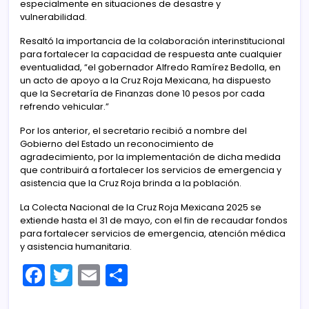
especialmente en situaciones de desastre y
vulnerabilidad.
Resaltó la importancia de la colaboración interinstitucional
para fortalecer la capacidad de respuesta ante cualquier
eventualidad, “el gobernador Alfredo Ramírez Bedolla, en
un acto de apoyo a la Cruz Roja Mexicana, ha dispuesto
que la Secretaría de Finanzas done 10 pesos por cada
refrendo vehicular.”
Por los anterior, el secretario recibió a nombre del
Gobierno del Estado un reconocimiento de
agradecimiento, por la implementación de dicha medida
que contribuirá a fortalecer los servicios de emergencia y
asistencia que la Cruz Roja brinda a la población.
La Colecta Nacional de la Cruz Roja Mexicana 2025 se
extiende hasta el 31 de mayo, con el fin de recaudar fondos
para fortalecer servicios de emergencia, atención médica
y asistencia humanitaria.
F
T
E
C
a
w
m
o