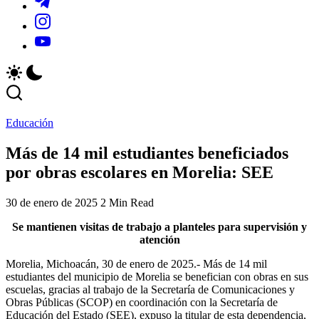
y
locales
_r=1&_t=ZS-
https://www.instagram.com/sistema.michoacano?
actividades
y
96a0qhG5we1
igsh=MThxMmFoOWI5enZ3dA==
de
actividades
https://youtube.com/@smichoacano?
la
de
si=USYJvLW5p3fCXs4Z
región.
la
región.
Educación
Más de 14 mil estudiantes beneficiados
por obras escolares en Morelia: SEE
30 de enero de 2025
2 Min Read
Se mantienen visitas de trabajo a planteles para supervisión y
atención
Morelia, Michoacán, 30 de enero de 2025.- Más de 14 mil
estudiantes del municipio de Morelia se benefician con obras en sus
escuelas, gracias al trabajo de la Secretaría de Comunicaciones y
Obras Públicas (SCOP) en coordinación con la Secretaría de
Educación del Estado (SEE), expuso la titular de esta dependencia,