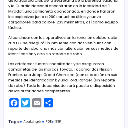
de la Guardia Civil, de la Secretaría de la Defensa Nacional
y la Guardia Nacional encontraron en la localidad de El
Mirador, una camioneta abandonada, en donde hallaron
los explosivos junto a 290 cartuchos útiles y nueve
cargadores para calibre .233 milímetros, así como equipo
táctico.
Al continuar con los operativos en la zona, en colaboración
a la FGE se aseguró un inmueble con dos vehículos con
reporte de robo, uno más con alteración en sus medios de
identificación y otro sin reporte de robo.
Los artefactos fueron inhabilitados y se aseguraron
camionetas de las marcas Toyota, Tacoma; dos Nissan,
Frontier; una Jeep, Grand Cherokee (con alteración en sus
medios de identificación); y una Ford, Ranger (sin reporte
de robo). Todo lo decomisado será puesto a disposición
de las autoridades competentes.
F
T
E
C
a
w
m
o
c
itt
ai
m
Tags:
Apatzingán
FGE
SSP