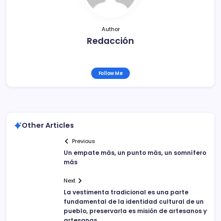
t
i
Author
Redacción
r
Follow Me
Other Articles
Previous
Un empate más, un punto más, un somnífero
más
Next
La vestimenta tradicional es una parte
fundamental de la identidad cultural de un
pueblo, preservarla es misión de artesanos y
artesanas