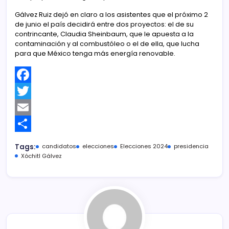
Gálvez Ruiz dejó en claro a los asistentes que el próximo 2
de junio el país decidirá entre dos proyectos: el de su
contrincante, Claudia Sheinbaum, que le apuesta a la
contaminación y al combustóleo o el de ella, que lucha
para que México tenga más energía renovable.
F
a
T
c
w
E
e
i
m
C
Tags:
candidatos
elecciones
Elecciones 2024
presidencia
b
t
a
o
Xóchitl Gálvez
o
t
i
m
o
e
l
p
k
r
a
r