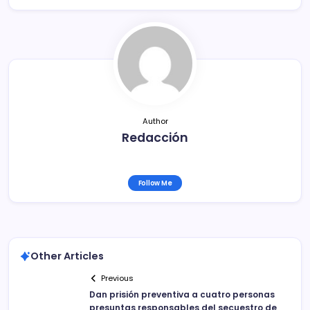
e
er
l
p
b
ar
o
tir
o
k
Author
Redacción
Follow Me
Other Articles
Previous
Dan prisión preventiva a cuatro personas
presuntas responsables del secuestro de