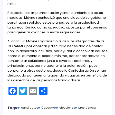
niñas.
Respecto a la implementación y financiamiento de estas
medidas, Máynez puntualizó que una clave de su gobierno
para hacer realidad estos planes, será la gradualidad,
tanto económica como operativa, apostar por el consenso
para generar avances, y evitar regresiones.
Al concluir, Máynez agradeció a las y los integrantes de la
COPARMEX por abordar y discutir la necesidad de contar
con un desarrollo inclusivo, por ayudar a consolidar causas
como el aumento al salario mínimo, por ser proactivos en
contemplar soluciones junto a diversos sectores, y
principalmente, por no abonar a la polarización, pues
contrario a otros sectores, desde la Confederación se han
destacado por tener una agenda y causas en beneficio de
los derechos de las personas trabajadoras.
F
T
E
C
a
w
m
o
c
itt
ai
m
Tags:
candidatos
Coparmex
elecciones
presidencia