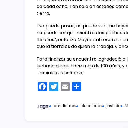
de cada ocho. Tan solo en estados como 
tierra.
“No puede pasar, no puede ser que hay
no puede ser que mientras los políticos 
115 años”, enfatizó Máynez al recordar q
que la tierra es de quien la trabaja, y e
Para finalizar su encuentro, agradeció a 
luchado desde hace más de 100 años, y 
gracias a su esfuerzo.
F
T
E
C
a
w
m
o
c
itt
ai
m
Tags:
candidatos
elecciones
justicia
M
e
er
l
p
b
ar