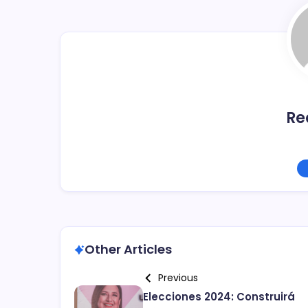
o
tir
o
k
Re
Other Articles
Previous
Elecciones 2024: Construirá