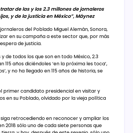
atar de las y los 2.3 millones de jornaleros
ijos, y de la justicia en México”, Máynez
jornaleros del Poblado Miguel Alemán, Sonora,
izar en su campaña a este sector que, por más
espera de justicia.
y de todos los que son en todo México, 2.3
n 115 años diciéndoles ‘en la próxima les toca’,
ros’, y no ha llegado en 115 años de historia, se
l primer candidato presidencial en visitar y
 en su Poblado, olvidado por la vieja política
 siga retrocediendo en reconocer y ampliar los
en 2018 sólo uno de cada siete personas que
ierra, y hoy, después de este sexenio, sólo uno