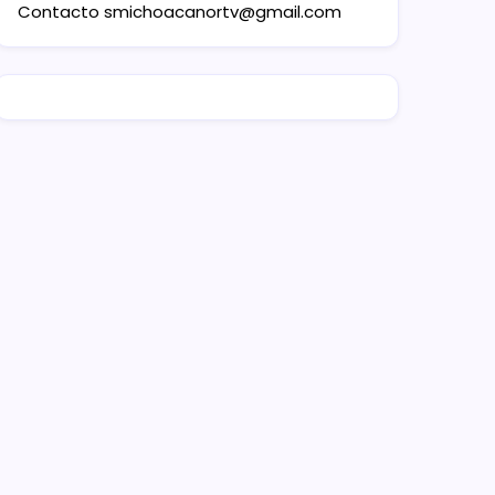
Contacto
smichoacanortv@gmail.com