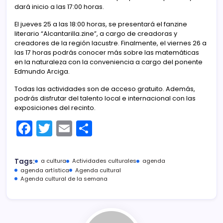
dará inicio a las 17:00 horas.
El jueves 25 a las 18:00 horas, se presentará el fanzine
literario “Alcantarilla.zine”, a cargo de creadoras y
creadores de la región lacustre. Finalmente, el viernes 26 a
las 17 horas podrás conocer más sobre las matemáticas
en la naturaleza con la conveniencia a cargo del ponente
Edmundo Arciga.
Todas las actividades son de acceso gratuito. Además,
podrás disfrutar del talento local e internacional con las
exposiciones del recinto.
F
T
E
C
a
w
m
o
c
itt
ai
m
Tags:
a cultura
Actividades culturales
agenda
e
er
l
p
agenda artística
Agenda cultural
Agenda cultural de la semana
b
ar
o
tir