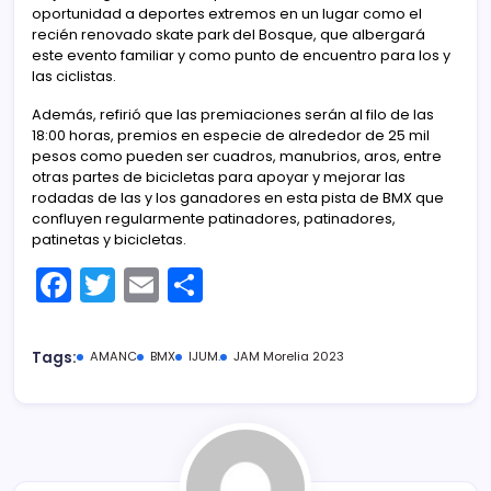
oportunidad a deportes extremos en un lugar como el
recién renovado skate park del Bosque, que albergará
este evento familiar y como punto de encuentro para los y
las ciclistas.
Además, refirió que las premiaciones serán al filo de las
18:00 horas, premios en especie de alrededor de 25 mil
pesos como pueden ser cuadros, manubrios, aros, entre
otras partes de bicicletas para apoyar y mejorar las
rodadas de las y los ganadores en esta pista de BMX que
confluyen regularmente patinadores, patinadores,
patinetas y bicicletas.
F
T
E
C
a
w
m
o
c
itt
ai
m
Tags:
AMANC
BMX
IJUM.
JAM Morelia 2023
e
er
l
p
b
ar
o
tir