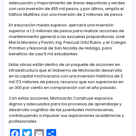
adecuación y mejoramiento de áreas deportivas y verdes
con una inversión de 455 mil pesos, y por último, amplía el
Edificio MultiDes con una inversión de 2 millones de pesos.
En educación media superior, ejercerá una inversión
superior a 1.2 millones de pesos para realizar acciones de
mantenimiento general a las escuelas preparatorias José
María Morelos y Pavón, Ing. Pascual Ortiz Rubio, y el Colegio
Primitivo y Nacional de San Nicolás de Hidalgo, para
beneficio de casi 5 mil estudiantes.
Estas obras están dentro de un paquete de acciones en
infraestructura que el Gobierno de Michoacán desarrolla
en la capital michoacana con una inversión histórica de 2
mil 173 millones de pesos, recursos que son superiores en
un 300 por ciento en comparación con el año pasado.
Con estas acciones, Michoacán Construye espacios
dignos y adecuados para los procesos de aprendizaje y
desarrollo cognitivo de las juventudes michoacanas,
contribuyendo a impulsar sus aspiraciones académicas y
profesionales.
F
T
E
C