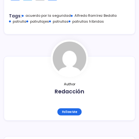
a
w
m
o
c
itt
ai
m
Tags:
acuerdo por la seguridad
Alfredo Ramírez Bedolla
e
er
l
p
patrulla
patrullajes
patrullas
patrullas híbridas
b
ar
o
tir
o
k
Author
Redacción
Follow Me