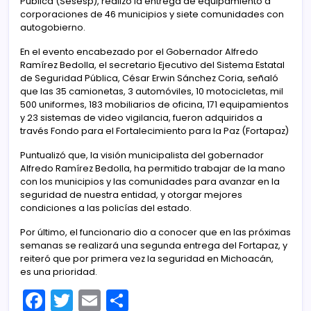
Pública (Sesesp), realizó la entrega de equipamiento a
corporaciones de 46 municipios y siete comunidades con
autogobierno.
En el evento encabezado por el Gobernador Alfredo
Ramírez Bedolla, el secretario Ejecutivo del Sistema Estatal
de Seguridad Pública, César Erwin Sánchez Coria, señaló
que las 35 camionetas, 3 automóviles, 10 motocicletas, mil
500 uniformes, 183 mobiliarios de oficina, 171 equipamientos
y 23 sistemas de video vigilancia, fueron adquiridos a
través Fondo para el Fortalecimiento para la Paz (Fortapaz)
Puntualizó que, la visión municipalista del gobernador
Alfredo Ramírez Bedolla, ha permitido trabajar de la mano
con los municipios y las comunidades para avanzar en la
seguridad de nuestra entidad, y otorgar mejores
condiciones a las policías del estado.
Por último, el funcionario dio a conocer que en las próximas
semanas se realizará una segunda entrega del Fortapaz, y
reiteró que por primera vez la seguridad en Michoacán,
es una prioridad.
F
T
E
C