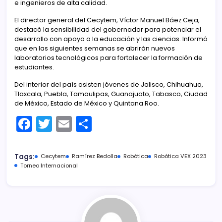
e ingenieros de alta calidad.
El director general del Cecytem, Víctor Manuel Báez Ceja,
destacó la sensibilidad del gobernador para potenciar el
desarrollo con apoyo a la educación y las ciencias. Informó
que en las siguientes semanas se abrirán nuevos
laboratorios tecnológicos para fortalecer la formación de
estudiantes.
Del interior del país asisten jóvenes de Jalisco, Chihuahua,
Tlaxcala, Puebla, Tamaulipas, Guanajuato, Tabasco, Ciudad
de México, Estado de México y Quintana Roo.
F
T
E
C
a
w
m
o
c
itt
ai
m
Tags:
Cecytem
Ramírez Bedolla
Robótica
Robótica VEX 2023
e
er
l
p
Torneo Internacional
b
ar
o
tir
o