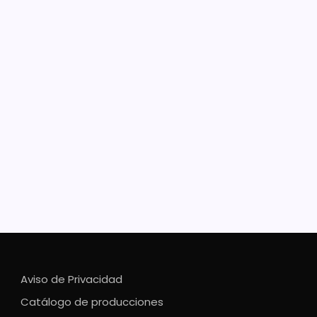
írez Bedolla inaugura Torneo
ernacional de Robótica en
elia
datario refirió que este tipo de torneos fortalece el
rollo de conocimientos El gobernador Alfredo
ez Bedolla, dio inicio al Campeonato Internacional de
ica VEX 2023, en el que participan 158 equipo de
o, Estados Unidos, Canadá,…
Aviso de Privacidad
Catálogo de producciones