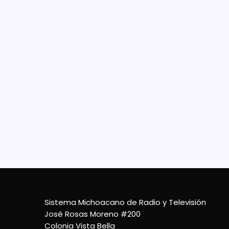
Ram
Int
Mor
El man
desar
Ramír
Robót
Méxic
31 De Octubre De 2023
Sistema Michoacano de Radio y Televisión
José Rosas Moreno #200
Colonia Vista Bella