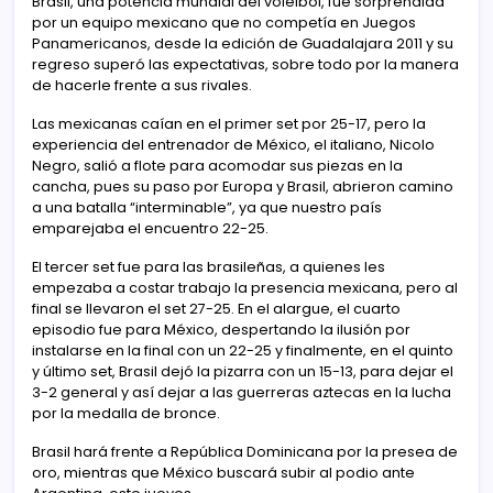
Brasil, una potencia mundial del voleibol, fue sorprendida
por un equipo mexicano que no competía en Juegos
Panamericanos, desde la edición de Guadalajara 2011 y su
regreso superó las expectativas, sobre todo por la manera
de hacerle frente a sus rivales.
Las mexicanas caían en el primer set por 25-17, pero la
experiencia del entrenador de México, el italiano, Nicolo
Negro, salió a flote para acomodar sus piezas en la
cancha, pues su paso por Europa y Brasil, abrieron camino
a una batalla “interminable”, ya que nuestro país
emparejaba el encuentro 22-25.
El tercer set fue para las brasileñas, a quienes les
empezaba a costar trabajo la presencia mexicana, pero al
final se llevaron el set 27-25. En el alargue, el cuarto
episodio fue para México, despertando la ilusión por
instalarse en la final con un 22-25 y finalmente, en el quinto
y último set, Brasil dejó la pizarra con un 15-13, para dejar el
3-2 general y así dejar a las guerreras aztecas en la lucha
por la medalla de bronce.
Brasil hará frente a República Dominicana por la presea de
oro, mientras que México buscará subir al podio ante