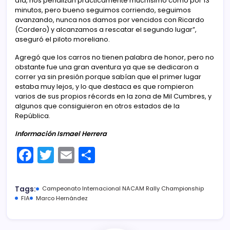
día, nos penalizan prácticamente muchísimo como por 13
minutos, pero bueno seguimos corriendo, seguimos
avanzando, nunca nos damos por vencidos con Ricardo
(Cordero) y alcanzamos a rescatar el segundo lugar”,
aseguró el piloto moreliano.
Agregó que los carros no tienen palabra de honor, pero no
obstante fue una gran aventura ya que se dedicaron a
correr ya sin presión porque sabían que el primer lugar
estaba muy lejos, y lo que destaca es que rompieron
varios de sus propios récords en la zona de Mil Cumbres, y
algunos que consiguieron en otros estados de la
República.
Información Ismael Herrera
F
T
E
C
a
w
m
o
c
itt
ai
m
Tags:
Campeonato Internacional NACAM Rally Championship
e
er
l
p
FIA
Marco Hernández
b
ar