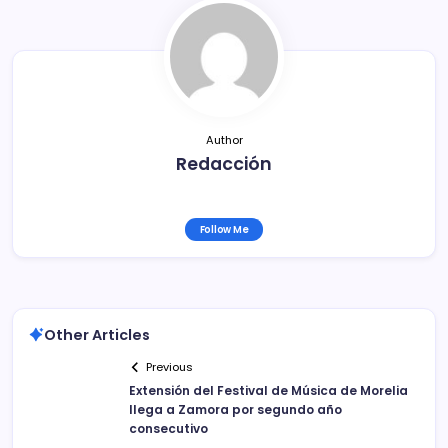
o
tir
o
k
Author
Redacción
Follow Me
Other Articles
Previous
Extensión del Festival de Música de Morelia
llega a Zamora por segundo año
consecutivo