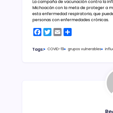
La campaña de vacunación contra la infl
Michoacán con la meta de proteger a má
esta enfermedad respiratoria, que puede
personas con enfermedades crónicas.
F
T
E
C
a
w
m
o
c
itt
ai
m
Tags:
COVID-19
grupos vulnerables
infl
e
er
l
p
b
ar
o
tir
o
k
Re