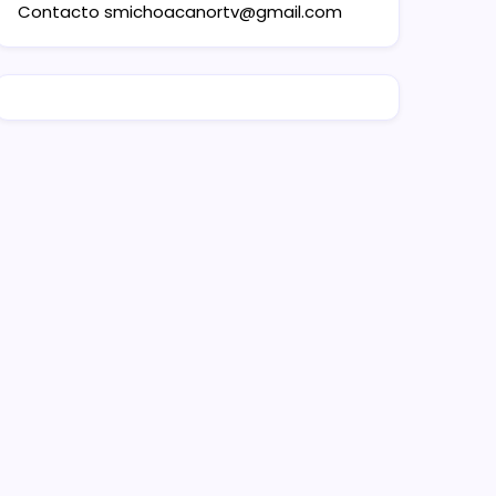
Contacto
smichoacanortv@gmail.com