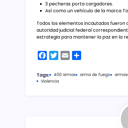
3 pecheras porta cargadores.
Así como un vehículo de la marca To
Todos los elementos incautados fueron a
autoridad judicial federal correspondient
estrategia para mantener la paz en la re
F
T
E
C
a
w
m
o
c
itt
ai
m
Tags:
400 armas
arma de fuego
armas
e
er
l
p
Violencia
b
ar
o
tir
o
k