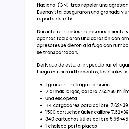
Nacional (GN), tras repeler una agresión 
Buenavista, aseguraron una granada y un
reporte de robo.
Durante recorridos de reconocimiento y v
agentes recibieron una agresión con arma
agresores se dieron a la fuga con rumb
se transportaban.
Derivado de esto, al inspeccionar el lug
fuego con sus aditamentos, los cuales so
1 granada de fragmentación.
7 armas largas, calibre 7.62×39 milím
una escopeta.
44 cargadores para calibre. 7.62×39
1500 cartuchos útiles calibre 7.62×39
340 cartuchos útiles calibre 5.56×45
1 chaleco porta placas