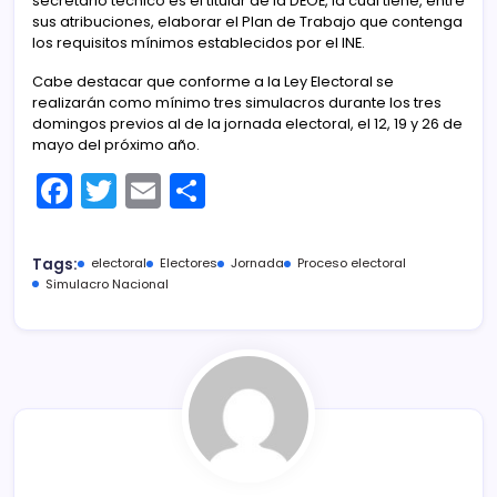
secretario técnico es el titular de la DEOE, la cual tiene, entre
sus atribuciones, elaborar el Plan de Trabajo que contenga
los requisitos mínimos establecidos por el INE.
Cabe destacar que conforme a la Ley Electoral se
realizarán como mínimo tres simulacros durante los tres
domingos previos al de la jornada electoral, el 12, 19 y 26 de
mayo del próximo año.
F
T
E
C
a
w
m
o
c
itt
ai
m
Tags:
electoral
Electores
Jornada
Proceso electoral
e
er
l
p
Simulacro Nacional
b
ar
o
tir
o
k