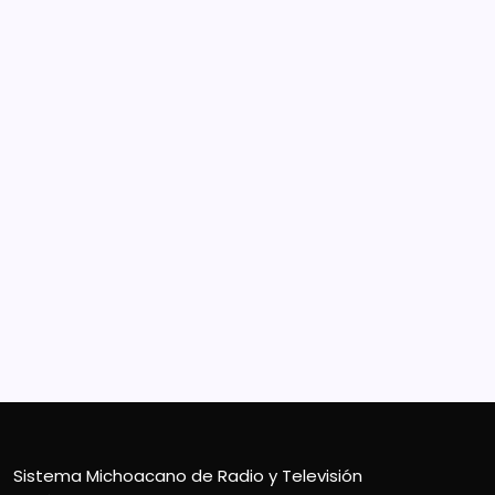
Sistema Michoacano de Radio y Televisión
José Rosas Moreno #200
Colonia Vista Bella
CP 58090, Morelia, México
Teléfono (01) 4431136900
Contacto
smichoacanortv@gmail.com
Sistema Michoacano de Radio y Televisión