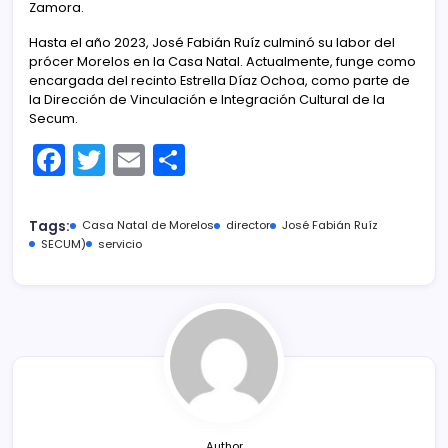
Zamora.
Hasta el año 2023, José Fabián Ruíz culminó su labor del
prócer Morelos en la Casa Natal. Actualmente, funge como
encargada del recinto Estrella Díaz Ochoa, como parte de
la Dirección de Vinculación e Integración Cultural de la
Secum.
F
T
E
C
a
w
m
o
c
itt
ai
m
Tags:
Casa Natal de Morelos
director
José Fabián Ruíz
e
er
l
p
SECUM)
servicio
b
ar
o
tir
o
k
Author