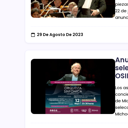
pieza
22 de 
anunc
29 De Agosto De 2023
Anu
sel
OS
Los a
conci
de Mi
selecc
Micho