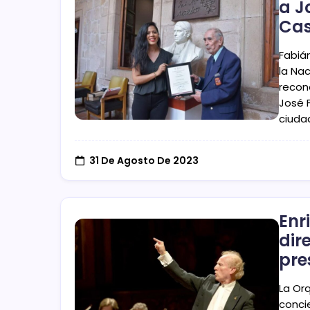
a J
Cas
Fabián
la Na
recono
José F
ciuda
31 De Agosto De 2023
Enr
dir
pre
La Or
conci