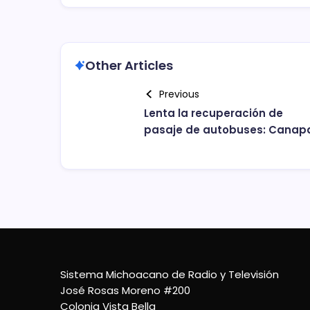
Other Articles
Previous
Lenta la recuperación de
pasaje de autobuses: Canap
Sistema Michoacano de Radio y Televisión
José Rosas Moreno #200
Colonia Vista Bella