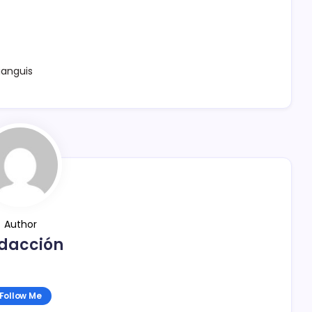
ianguis
Author
dacción
Follow Me