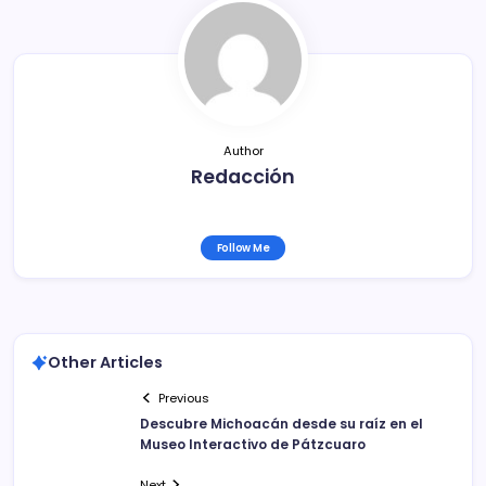
o
k
Author
Redacción
Follow Me
Other Articles
Previous
Descubre Michoacán desde su raíz en el
Museo Interactivo de Pátzcuaro
Next