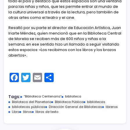
todo el país y destacó que estos espacios son una ventana
para las niñas y niños, que les permite entrar al mundo de
la cultura universal a través de la lectura, pero también de
otras artes como el teatro y el cine.
Resaltó por su parte el director de Educación Artística, Juan
Iriarte Méndez, quien mencionó que en la Biblioteca Central
de Morelia se reciben más de 600 niños y niñas a la
semana; en ese sentido hizo un llamado a seguir visitando
estos espacios: «Los recibimos con los libros y los brazos
abiertos».
F
T
E
C
a
w
m
o
c
itt
ai
m
Tags:
“Biblioteca Centenaria”
biblioteca
e
er
l
p
Biblioteca del Planetario
Biblioteca Pública
bibliotecas
bibliotecas públicas
Dirección General de Bibliotecas
libreros
b
ar
Libro
libros
libros de texto
o
tir