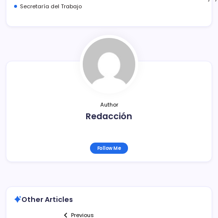
e
er
l
p
Secretaría del Trabajo
b
ar
o
tir
o
k
Author
Redacción
Follow Me
Other Articles
Previous