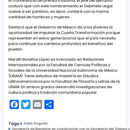
En conferencia de prensa matutina, el jefe del Ejecutivo
sostuvo que con este nombramiento el Gabinete Legal
vuelve a ser paritario, es decir, contará con la misma
cantidad de hombres y mujeres.
Destacó que el Gobierno de México da a los jóvenes la
oportunidad de impulsar la Cuarta Transformación porque
representan el relevo generacional que el país necesita
para continuar los cambios profundos en beneficio del
pueblo.
Marath Bolaños López es licenciado en Relaciones
Internacionales por la Facultad de Ciencias Políticas y
Sociales de la Universidad Nacional Autónoma de México
(UNAM). Tiene estudios de maestría en Estudios
Latinoamericanos por la Facultad de Filosofía y Letras de la
UNAM. En ambos grados desarrolló investigaciones de
cultura política y tradición comunitaria popular.
F
T
E
C
a
w
m
o
c
itt
ai
m
Tags:
Adán Augusto
Secretaría de Bienestar en coordinación con la Secretaría del Trabajo y 