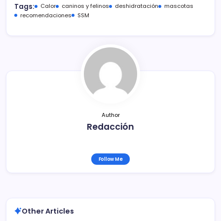
c
itt
ai
m
Tags:
Calor
caninos y felinos
deshidratación
mascotas
e
er
l
p
recomendaciones
SSM
b
ar
o
tir
o
k
Author
Redacción
Follow Me
Other Articles