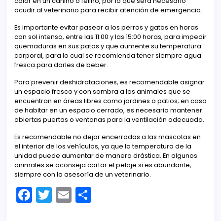
calor en un canino o felino, por lo que será necesario
acudir al veterinario para recibir atención de emergencia.
Es importante evitar pasear a los perros y gatos en horas
con sol intenso, entre las 11:00 y las 15:00 horas, para impedir
quemaduras en sus patas y que aumente su temperatura
corporal, para lo cual se recomienda tener siempre agua
fresca para darles de beber.
Para prevenir deshidrataciones, es recomendable asignar
un espacio fresco y con sombra a los animales que se
encuentran en áreas libres como jardines o patios; en caso
de habitar en un espacio cerrado, es necesario mantener
abiertas puertas o ventanas para la ventilación adecuada.
Es recomendable no dejar encerradas a las mascotas en
el interior de los vehículos, ya que la temperatura de la
unidad puede aumentar de manera drástica. En algunos
animales se aconseja cortar el pelaje si es abundante,
siempre con la asesoría de un veterinario.
F
T
E
C
a
w
m
o