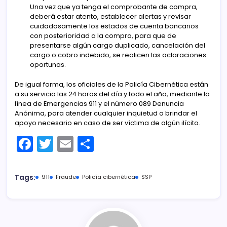
Una vez que ya tenga el comprobante de compra,
deberá estar atento, establecer alertas y revisar
cuidadosamente los estados de cuenta bancarios
con posterioridad a la compra, para que de
presentarse algún cargo duplicado, cancelación del
cargo o cobro indebido, se realicen las aclaraciones
oportunas.
De igual forma, los oficiales de la Policía Cibernética están
a su servicio las 24 horas del día y todo el año, mediante la
línea de Emergencias 911 y el número 089 Denuncia
Anónima, para atender cualquier inquietud o brindar el
apoyo necesario en caso de ser víctima de algún ilícito.
F
T
E
C
a
w
m
o
c
itt
ai
m
Tags:
911
Fraude
Policía cibernética
SSP
e
er
l
p
b
ar
o
tir