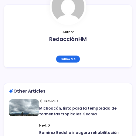
o
k
Author
RedacciónHM
Follow Me
Other Articles
Previous
Michoacán, listo para la temporada de
tormentas tropicales: Secma
Next
Ramírez Bedolla inaugura rehabilitación