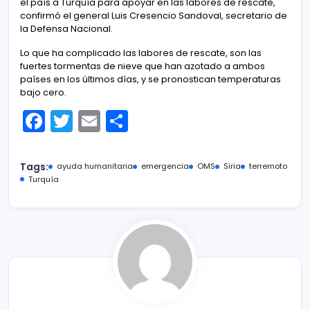
el país a Turquía para apoyar en las labores de rescate,
confirmó el general Luis Cresencio Sandoval, secretario de
la Defensa Nacional.
Lo que ha complicado las labores de rescate, son las
fuertes tormentas de nieve que han azotado a ambos
países en los últimos días, y se pronostican temperaturas
bajo cero.
F
T
E
C
a
w
m
o
c
itt
ai
m
Tags:
ayuda humanitaria
emergencia
OMS
Siria
terremoto
e
er
l
p
Turquía
b
ar
o
tir
o
k