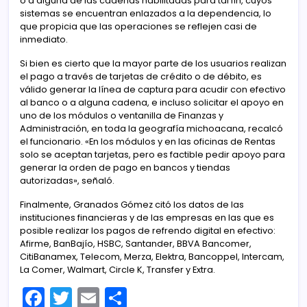
o a alguna de las cadenas habilitadas para tal fin, cuyos
sistemas se encuentran enlazados a la dependencia, lo
que propicia que las operaciones se reflejen casi de
inmediato.
Si bien es cierto que la mayor parte de los usuarios realizan
el pago a través de tarjetas de crédito o de débito, es
válido generar la línea de captura para acudir con efectivo
al banco o a alguna cadena, e incluso solicitar el apoyo en
uno de los módulos o ventanilla de Finanzas y
Administración, en toda la geografía michoacana, recalcó
el funcionario. «En los módulos y en las oficinas de Rentas
solo se aceptan tarjetas, pero es factible pedir apoyo para
generar la orden de pago en bancos y tiendas
autorizadas», señaló.
Finalmente, Granados Gómez citó los datos de las
instituciones financieras y de las empresas en las que es
posible realizar los pagos de refrendo digital en efectivo:
Afirme, BanBajío, HSBC, Santander, BBVA Bancomer,
CitiBanamex, Telecom, Merza, Elektra, Bancoppel, Intercam,
La Comer, Walmart, Circle K, Transfer y Extra.
F
T
E
C