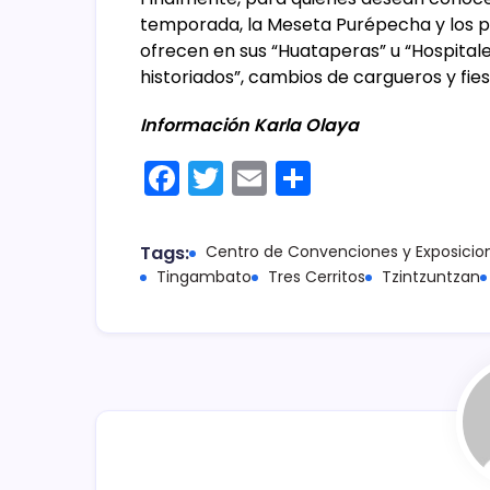
temporada, la Meseta Purépecha y los 
ofrecen en sus “Huataperas” u “Hospitales
historiados”, cambios de cargueros y fie
Información Karla Olaya
F
T
E
C
a
w
m
o
c
itt
ai
m
Tags:
Centro de Convenciones y Exposicion
e
er
l
p
Tingambato
Tres Cerritos
Tzintzuntzan
b
ar
o
tir
o
k