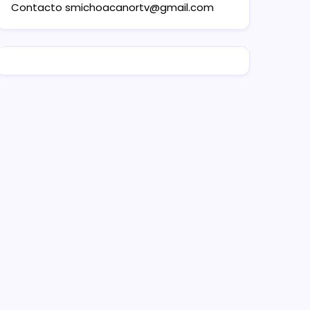
Contacto
smichoacanortv@gmail.com