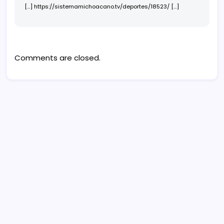
[…]
https://sistemamichoacano.tv/deportes/18523/
[…]
Comments are closed.
Sistema Michoacano de Radio y Televisión