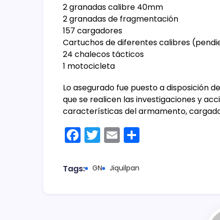
2 granadas calibre 40mm
2 granadas de fragmentación
157 cargadores
Cartuchos de diferentes calibres (pendie
24 chalecos tácticos
1 motocicleta
Lo asegurado fue puesto a disposición d
que se realicen las investigaciones y ac
características del armamento, cargado
F
T
E
C
a
w
m
o
c
itt
ai
m
Tags:
GN
Jiquilpan
e
er
l
p
b
ar
o
tir