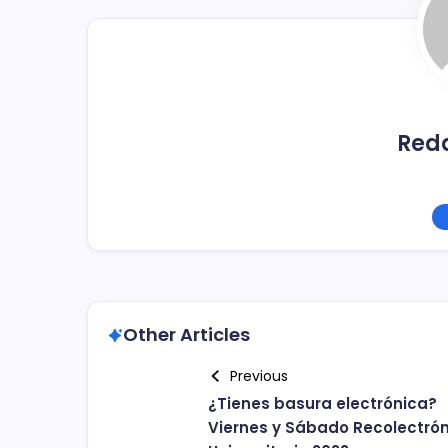
o
k
Red
Other Articles
Previous
¿Tienes basura electrónica?
Viernes y Sábado Recolectró