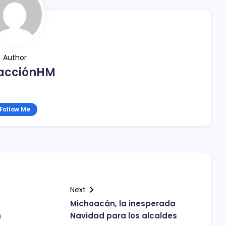
Author
acciónHM
Follow Me
Next
Michoacán, la inesperada
n
Navidad para los alcaldes