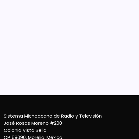
Sistema Michoacano de Radio y Televisión
José Rosas Moreno #200
Colonia Vista Bella
CP 58090, Morelia, México
Teléfono (01) 4431136900
Contacto
smichoacanortv@gmail.com
Sistema Michoacano de Radio y Televisión
José Rosas Moreno #200
Colonia Vista Bella
CP 58090, Morelia, México