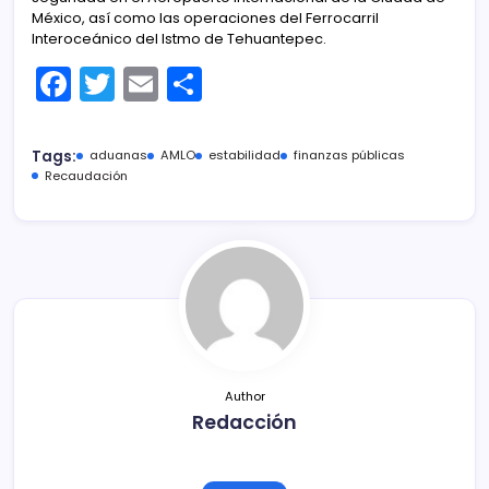
México, así como las operaciones del Ferrocarril
Interoceánico del Istmo de Tehuantepec.
F
T
E
C
a
w
m
o
c
itt
ai
m
Tags:
aduanas
AMLO
estabilidad
finanzas públicas
e
er
l
p
Recaudación
b
ar
o
tir
o
k
Author
Redacción