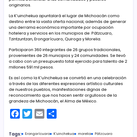
originarios.
La K’uinchekua apuntalará el lugar de Michoacán como
destino entre la vasta oferta nacional, además de generar
una derrama económica importante por ocupación
hotelera y servicios en los municipios de: Pátzcuaro,
Tzintzuntzan, Erongarícuaro, Quiroga y Morelia.
Participaron 360 integrantes de 26 grupos tradicionales,
provenientes de 26 municipios y 24 comunidades. Se llevó
a cabo con un presupuesto total ejercido para talento de 2
millones 591 mil pesos.
Es así como la K’uínchekua se convirtió en una celebración
a través de las diferentes expresiones artístico culturales
de nuestros pueblos, manifestaciones dignas de
reconocimiento que nos hacen sentir orgullosos de la
grandeza de Michoacán, el Alma de México.
F
T
E
C
a
w
m
o
c
itt
ai
m
Tags:
Erongarícuaro
K’uinchekua
morelia
Pátzcuaro