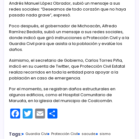
Andrés Manuel López Obrador, subió un mensaje a sus
redes sociales: “Deseamos de todo corazón que no haya
pasado nada grave”, expresó.
Poco después, el gobernador de Michoacán, Alfredo
Ramírez Bedolla, subió un mensaje a sus redes sociales,
donde indicó que giró instrucciones a Protección Civil y a la
Guardia Civil para que asista a la población y evalúe los
daños.
Asimismo, el secretario de Gobierno, Carlos Torres Piña,
indicó en su cuenta de Twitter, que Protección Civil Estatal
realiza recorridos en toda la entidad para apoyar a la
población en caso de emergencia.
Por el momento, se registran daños estructurales en
algunos edificios, como el Hospital Comunitario de
Maruata, en la iglesia del municipio de Coalcomán.
F
T
E
C
a
w
m
o
c
itt
ai
m
Tags:
Guardia Civi
Protección Civil
sacude.
sismo